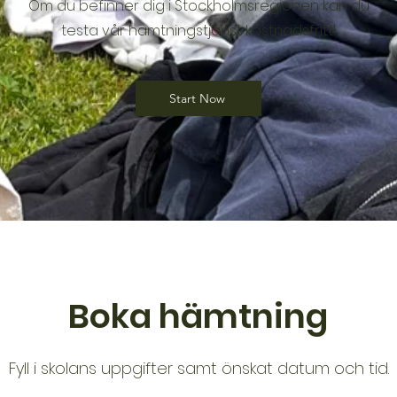
Om du befinner dig i Stockholmsregionen kan du
testa vår hämtningstjänst kostnadsfritt!
Start Now
Boka hämtning
Fyll i skolans uppgifter samt önskat datum och tid.