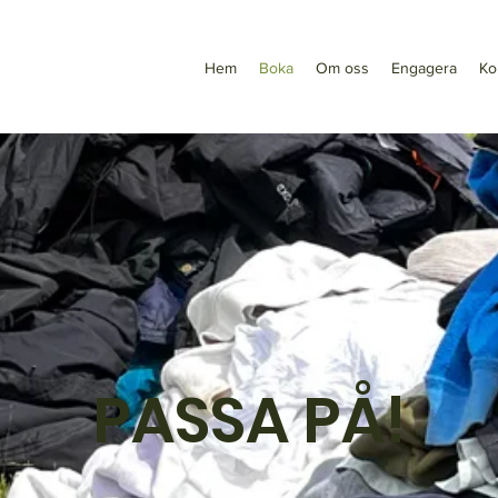
Hem
Boka
Om oss
Engagera
Ko
PASSA PÅ!