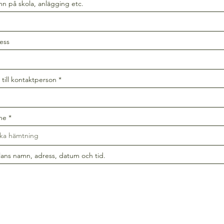
n på skola, anlägging etc.
ess
 till kontaktperson
ne
lans namn, adress, datum och tid.